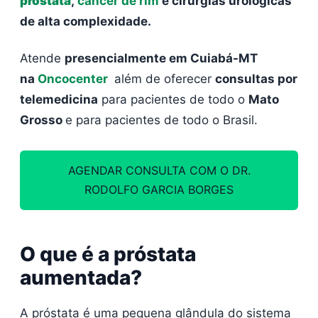
próstata
,
câncer de rim
e cirurgias urológicas
de alta complexidade.
Atende
presencialmente em Cuiabá-MT
na
Oncocenter
além de oferecer
consultas por
telemedicina
para pacientes de todo o
Mato
Grosso
e para pacientes de todo o Brasil.
AGENDAR CONSULTA COM O DR.
RODOLFO GARCIA BORGES
O que é a próstata
aumentada?
A próstata é uma pequena glândula do sistema