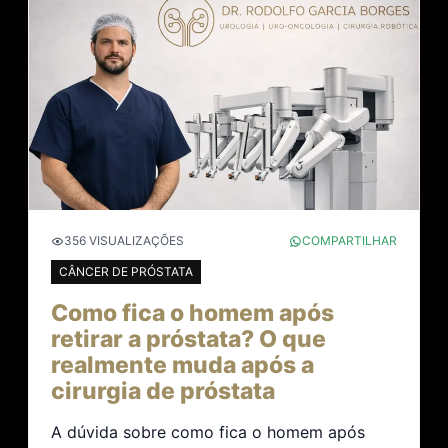
356 VISUALIZAÇÕES
COMPARTILHAR
CÂNCER DE PRÓSTATA
Como fica o homem após
retirar a próstata? O que
realmente muda após a
cirurgia de próstata
A dúvida sobre como fica o homem após