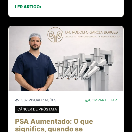
LER ARTIGO
›
1.387 VISUALIZAÇÕES
COMPARTILHAR
CÂNCER DE PRÓSTATA
PSA Aumentado: O que
significa, quando se