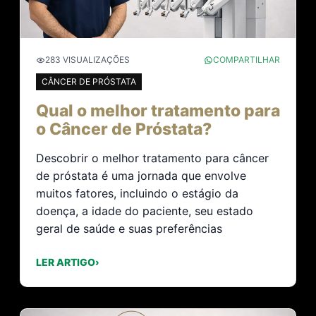
283 VISUALIZAÇÕES
COMPARTILHAR
CÂNCER DE PRÓSTATA
Qual o melhor tratamento para
o Câncer de Próstata?
Descobrir o melhor tratamento para câncer
de próstata é uma jornada que envolve
muitos fatores, incluindo o estágio da
doença, a idade do paciente, seu estado
geral de saúde e suas preferências
LER ARTIGO
›