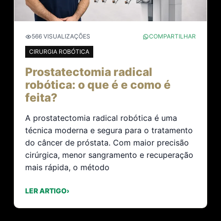
566 VISUALIZAÇÕES
COMPARTILHAR
CIRURGIA ROBÓTICA
Prostatectomia radical
robótica: o que é e como é
feita?
A prostatectomia radical robótica é uma
técnica moderna e segura para o tratamento
do câncer de próstata. Com maior precisão
cirúrgica, menor sangramento e recuperação
mais rápida, o método
LER ARTIGO
›